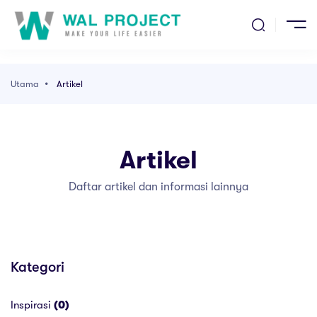
ma
ak
entang Kami
Utama
Artikel
l Kami
Artikel
kel
Daftar artikel dan informasi lainnya
ang Kami
Kategori
Inspirasi
(0)