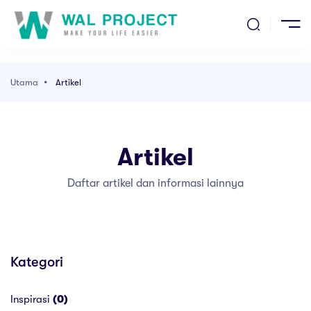
ma
ak
entang Kami
Utama
Artikel
l Kami
Artikel
kel
Daftar artikel dan informasi lainnya
ang Kami
Kategori
Inspirasi
(0)