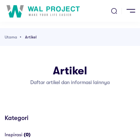
ma
ak
entang Kami
Utama
Artikel
l Kami
Artikel
kel
Daftar artikel dan informasi lainnya
ang Kami
Kategori
Inspirasi
(0)